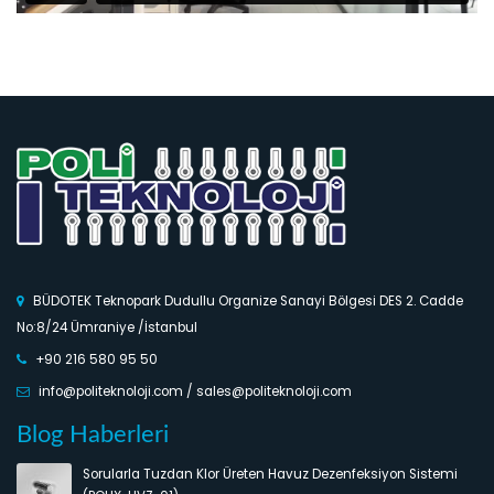
BÜDOTEK Teknopark Dudullu Organize Sanayi Bölgesi DES 2. Cadde
No:8/24 Ümraniye /İstanbul
+90 216 580 95 50
info@politeknoloji.com / sales@politeknoloji.com
Blog Haberleri
temi
Sorularla Polix It Güç Sistemleri