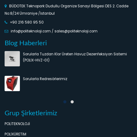
BÜDOTEK Teknopark Dudullu Organize Sanayi Bölgesi DES 2. Cadde
No:8/24 Ümraniye /İstanbul
+90 216 580 95 50
info@politeknoloji.com / sales@politeknoloji.com
Blog Haberleri
Sorularla Tuzdan Klor Üreten Havuz Dezenfeksiyon Sistemi
(POLIX-HVZ-01)
Sorularla Redresörlerimiz
Grup Şirketlerimiz
POLİTEKNOLOJİ
POLİXÜRETİM