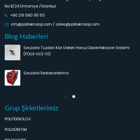
No:8/24 Ümraniye /İstanbul
+90 216 580 95 50
info@politeknoloji.com / sales@politeknoloji.com
Blog Haberleri
Sorularla Tuzdan Klor Üreten Havuz Dezenfeksiyon Sistemi
(POLIX-HVZ-01)
Sorularla Redresörlerimiz
Grup Şirketlerimiz
POLİTEKNOLOJİ
POLİXÜRETİM