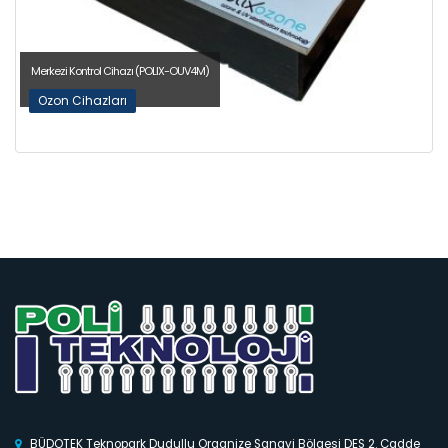
Merkezi Kontrol Cihazı (POLIX-OUV4M)
Ozon Cihazları
BÜDOTEK Teknopark Dudullu Organize Sanayi Bölgesi DES 2. Cadde